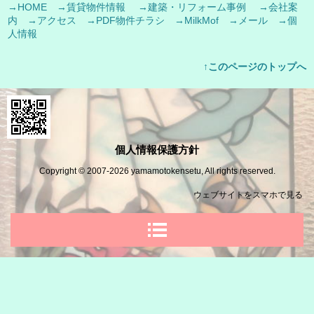
→HOME
→賃貸物件情報
→建築・リフォーム事例
→会社案
内
→アクセス
→PDF物件チラシ
→MilkMof
→メール
→個
人情報
↑このページのトップへ
個人情報保護方針
Copyright © 2007-2026 yamamotokensetu, All rights reserved
.
ウェブサイトをスマ
ホで見る