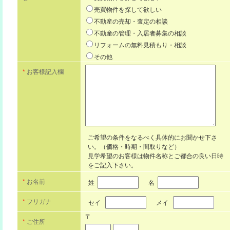
売買物件を探して欲しい
不動産の売却・査定の相談
不動産の管理・入居者募集の相談
リフォームの無料見積もり・相談
その他
*
お客様記入欄
ご希望の条件をなるべく具体的にお聞かせ下さ
い。（価格・時期・間取りなど）
見学希望のお客様は物件名称とご都合の良い日時
をご記入下さい。
*
お名前
姓
名
*
フリガナ
セイ
メイ
〒
*
ご住所